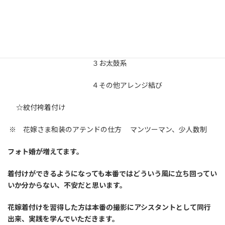
④丸帯を使っての帯結び １立て矢系
２文庫系
３お太鼓系
４その他アレンジ結び
☆紋付袴着付け
※ 花嫁さま和装のアテンドの仕方 マンツーマン、少人数制
フォト婚が増えてます。
着付けができるようになっても本番ではどういう風に立ち回ってい
いか分からない、不安だと思います。
花嫁着付けを習得した方は本番の撮影にアシスタントとして同行
出来、実践を学んでいただきます。