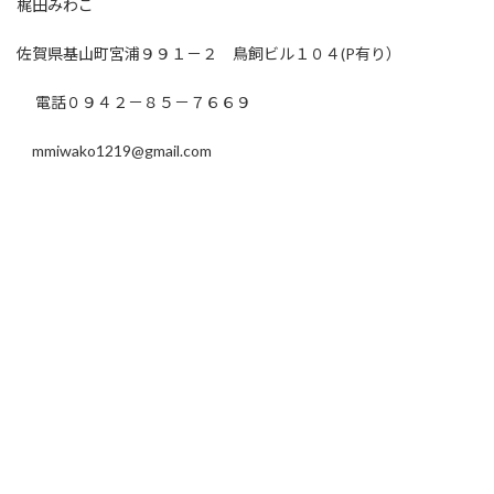
梶田みわこ
佐賀県基山町宮浦９９１－２ 鳥飼ビル１０４(P有り）
電話０９４２－８５－７６６９
mmiwako1219@gmail.com