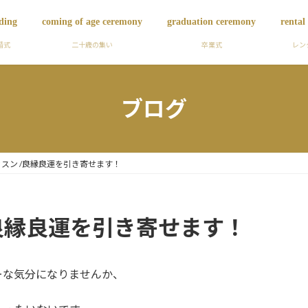
ding
coming of age ceremony
graduation ceremony
rental
婚式
二十歳の集い
卒業式
レン
ブログ
スン /良縁良運を引き寄せます！
良縁良運を引き寄せます！
ーな気分になりませんか、