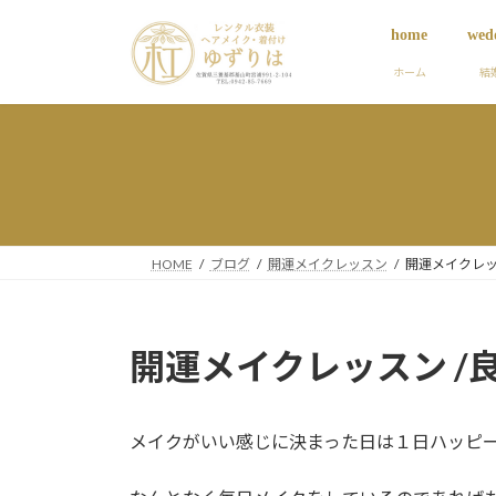
コ
ナ
home
wed
ン
ビ
テ
ゲ
ホーム
結
ン
ー
ツ
シ
へ
ョ
ス
ン
キ
に
ッ
移
プ
動
HOME
ブログ
開運メイクレッスン
開運メイクレッ
開運メイクレッスン /
メイクがいい感じに決まった日は１日ハッピ