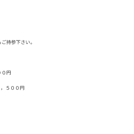
もご持参下さい。
００円
５，５００円