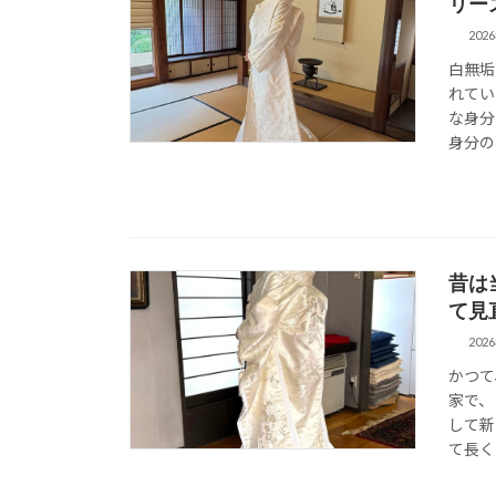
リー
202
白無垢
れてい
な身分
身分の
昔は
て見
202
かつて
家で、
して新
て長く