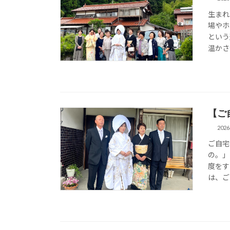
生まれ
場やホ
という
温かさ
【ご
202
ご自宅
の。」
度をす
は、ご