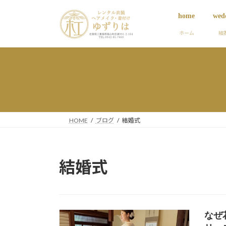
コ
ナ
home
wed
ン
ビ
テ
ゲ
ホーム
結
ン
ー
ツ
シ
へ
ョ
ス
ン
キ
に
ッ
移
プ
動
HOME
ブログ
結婚式
結婚式
なぜ