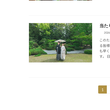
当た
202
このた
る皆様
も早く
す。 
投
1
固
定
稿
ペ
の
ー