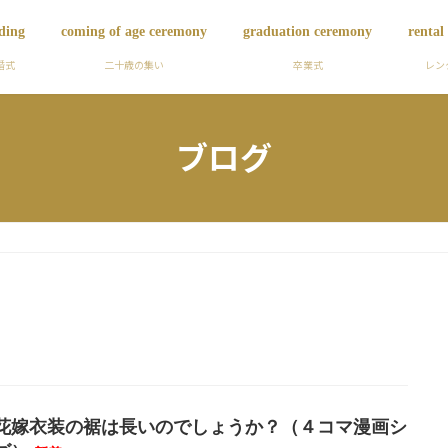
ding
coming of age ceremony
graduation ceremony
rental
婚式
二十歳の集い
卒業式
レン
ブログ
花嫁衣装の裾は長いのでしょうか？（４コマ漫画シ