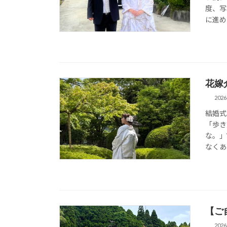
度、写
に進め
花嫁
202
結婚式
「歩き
な。」
なくあ
【ご
202