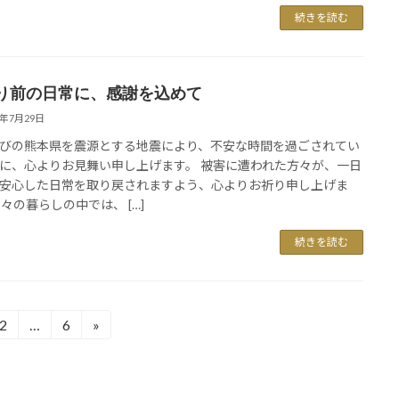
続きを読む
り前の日常に、感謝を込めて
6年7月29日
びの熊本県を震源とする地震により、不安な時間を過ごされてい
に、心よりお見舞い申し上げます。 被害に遭われた方々が、一日
安心した日常を取り戻されますよう、心よりお祈り申し上げま
日々の暮らしの中では、 […]
続きを読む
2
…
6
»
固
固
定
定
ペ
ペ
ー
ー