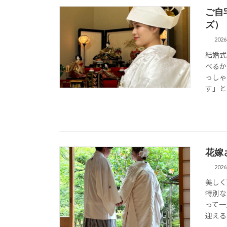
ご自
ズ）
202
結婚式
べるか
っしゃ
す」と
花嫁
202
美しく
特別な
って一
迎える