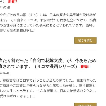
ズ）
新着!!
6年8月6日
や色打掛の長い裾（すそ）には、日本の歴史や美意識が受け継が
ます。 その由来の一つは、平安時代から武家社会にかけて、高貴
の女性が身にまとっていた装束にあるといわれています。 当時、
高い女性の着物は裾 […]
続きを読む
当たり前だった「自宅で花嫁支度」が、今あらため
直されています。（４コマ漫画シリーズ）
新着!!
6年8月4日
、花嫁支度はご自宅で行うことが当たり前でした。 生まれ育った
ご家族やご親族に見守られながら白無垢に袖を通し、嫁ぐ花嫁と
しい人生へと出発する。 そんな光景は、日本の結婚式の文化とし
受け継がれてきまし […]
続きを読む