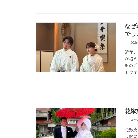
なぜ
でし
202
近年、
が増え
度のご
トウェ
花嫁
202
花嫁支
う間に